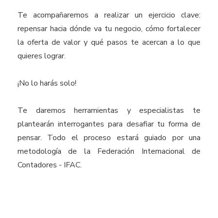
Te acompañaremos a realizar un ejercicio clave:
repensar hacia dónde va tu negocio, cómo fortalecer
la oferta de valor y qué pasos te acercan a lo que
quieres lograr.
¡No lo harás solo!
Te daremos herramientas y especialistas te
plantearán interrogantes para desafiar tu forma de
pensar. Todo el proceso estará guiado por una
metodología de la Federación Internacional de
Contadores - IFAC.
Lorem ipsum dolor sit amet, cons ectetuer
Lorem ipsum dolor sit amet, cons ectetuer
Lorem ipsum dolor sit amet, cons ectetuer
Lorem ipsum dolor sit amet, cons ectetuer
adipiscing elit, sed diam nonummy nibh euismod
adipiscing elit, sed diam nonummy nibh euismod
adipiscing elit, sed diam nonummy nibh euismod
adipiscing elit, sed diam nonummy nibh euismod
tincidunt ut laoreet dolore magna aliquam erat
tincidunt ut laoreet dolore magna aliquam erat
tincidunt ut laoreet dolore magna aliquam erat
tincidunt ut laoreet dolore magna aliquam erat